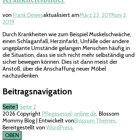
von
Frank Dewes
aktualisiert am
März 23, 2019
Juni 2,
2019
Durch Krankheiten wie zum Beispiel Muskelschwäche,
einen Schlaganfall, Herzinfarkt, Unfälle oder andere
ungeplante Umstände gelangen Menschen häufig in
die Situation, dass sie sich nicht mehr selbständig und
sicher bewegen können. Dies ist dann meist der
Anstoß, über die Anschaffung neuer Möbel
nachzudenken.
Beitragsnavigation
Seite
1
Seite
2
2026 Copyright
Pflegesessel-online.de
.
Blossom
Mommy Blog | Entwickelt von
Blossom Themes
.
Bereitgestellt von
WordPress
.
OBEN