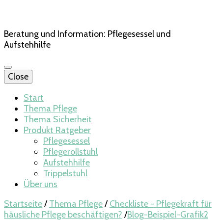
Beratung und Information: Pflegesessel und
Aufstehhilfe
Close
Start
Thema Pflege
Thema Sicherheit
Produkt Ratgeber
Pflegesessel
Pflegerollstuhl
Aufstehhilfe
Trippelstuhl
Über uns
Startseite
/
Thema Pflege
/
Checkliste - Pflegekraft für
häusliche Pflege beschäftigen?
/
Blog-Beispiel-Grafik2